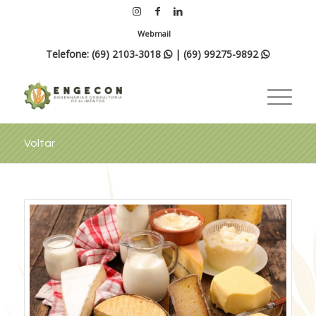
Webmail
Telefone:
(69) 2103-3018
|
(69) 99275-9892


Voltar