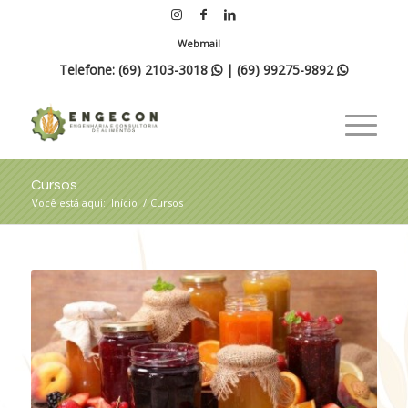
Webmail
Telefone:
(69) 2103-3018
|
(69) 99275-9892


Cursos
Você está aqui:
Início
/
Cursos